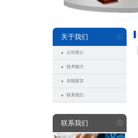
关于我们
公司简介
技术能力
在线留言
联系我们
联系我们