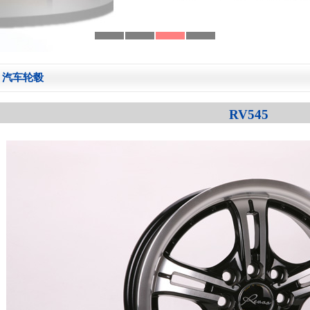
汽车轮毂
RV545