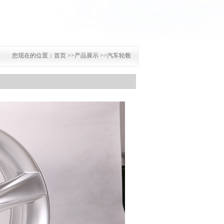
您现在的位置：
首页
>>
产品展示
>>
汽车轮毂