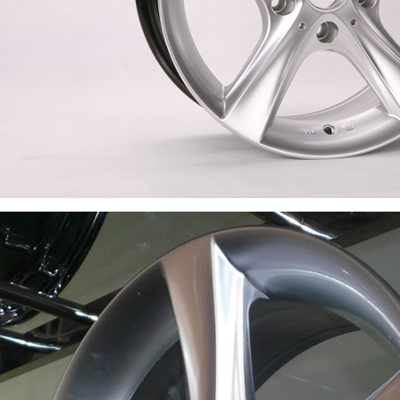
1
2
3
4